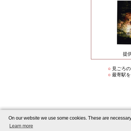
提
○
見ごろの
○
最寄駅を
会社案内
｜
On our website we use some cookies. These are necessary fo
Learn more