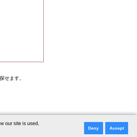
探せます。
ポリシー
｜
リンクに
 our site is used.
て
｜
ご意見・ご質問
Deny
Accept
ry Services Co., Ltd.