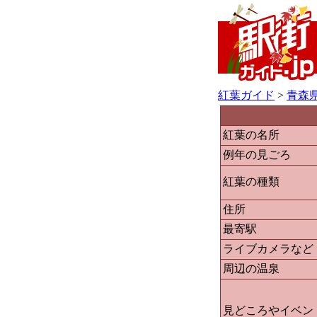
紅葉ガイド
>
青森
紅葉の名所
例年の見ごろ
紅葉の種類
住所
最寄駅
ライブカメラなど
周辺の温泉
見どころやイベン