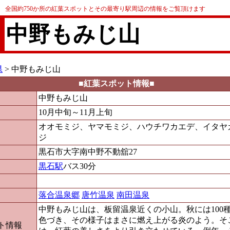
全国約750か所の紅葉スポットとその最寄り駅周辺の情報をご覧頂けます
中野もみじ山
県
> 中野もみじ山
■紅葉スポット情報■
中野もみじ山
10月中旬～11月上旬
オオモミジ、ヤマモミジ、ハウチワカエデ、イタヤ
ジ
黒石市大字南中野不動舘27
黒石駅
バス30分
落合温泉郷
唐竹温泉
南田温泉
中野もみじ山は、板留温泉近くの小山。秋には100
色づき、その様子はまさに燃え上がる炎のよう。そ
ト情報