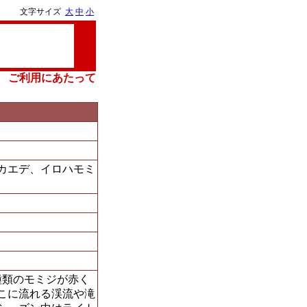
文字サイズ
大
中
小
ご利用にあたって
カエデ、イロハモミ
種類のモミジが赤く
こに流れる渓流や滝