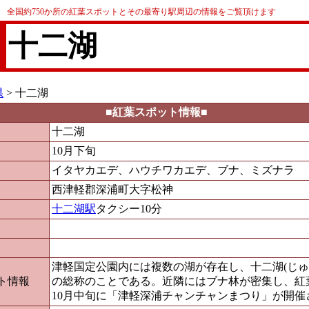
全国約750か所の紅葉スポットとその最寄り駅周辺の情報をご覧頂けます
十二湖
県
> 十二湖
■紅葉スポット情報■
十二湖
10月下旬
イタヤカエデ、ハウチワカエデ、ブナ、ミズナラ
西津軽郡深浦町大字松神
十二湖駅
タクシー10分
津軽国定公園内には複数の湖が存在し、十二湖(じゅ
ト情報
の総称のことである。近隣にはブナ林が密集し、紅
10月中旬に「津軽深浦チャンチャンまつり」が開催