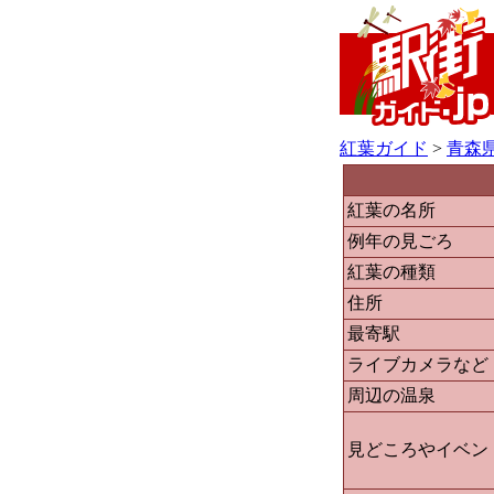
紅葉ガイド
>
青森
紅葉の名所
例年の見ごろ
紅葉の種類
住所
最寄駅
ライブカメラなど
周辺の温泉
見どころやイベン