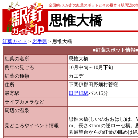
全国約750か所の紅葉スポットとその最寄り駅周辺の
思惟大橋
紅葉ガイド
>
岩手県
> 思惟大橋
■紅葉スポット情報
紅葉の名所
思惟大橋
例年の見ごろ
10月中旬～10月下旬
紅葉の種類
カエデ
住所
下閉伊郡田野畑村菅窪
最寄駅
田野畑駅
バス15分
ライブカメラなど
周辺の温泉
思惟大橋(しいのおおはし)は、
見どころやイベント情報
ｍ、長さ315ｍの逆ローゼ橋
園展望台からの紅葉の眺めは絶