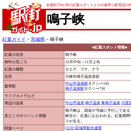
全国約750か所の紅葉スポットとその最寄り駅周辺の
鳴子峡
紅葉ガイド
>
宮城県
> 鳴子峡
■紅葉スポット情報■
紅葉の名所
鳴子峡
例年の見ごろ
10月中旬～11月上旬
紅葉の種類
カエデ、ブナ、ナラ
住所
大崎市鳴子温泉尿前
中山平温泉駅
タクシー5分
最寄駅
鳴子温泉駅
タクシー7分
ライブカメラなど
周辺の温泉
中山平温泉
鳴子温泉
東鳴子温泉
川渡
鳴子峡は、国道47号線に平行して走る
見どころやイベント情報
峡谷が、紅葉におおわれる。紅葉期間
スが走る。
関連ページ
(公社)宮城県観光連盟