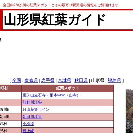
全国約750か所の紅葉スポットとその最寄り駅周辺の情報をご覧頂けます
山形県紅葉ガイド
県
[
:
|
|
|
| 山形県 |
]
全国
青森県
岩手県
宮城県
秋田県
福島県
市町村
紅葉スポット
宝珠山立石寺・根本中堂（山寺）
熊野川渓谷
西川町
月山花笠ライン
朝日町
朝日川渓谷
蔵村
小松渕
沢村
最上峡