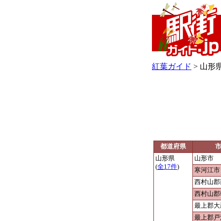
紅葉ガイド
> 山形
都道府県
山形県
山形市
(
全17件
)
寒河江市
西村山郡
西村山郡
最上郡大
最上郡戸