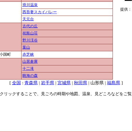
滑川温泉
提供：
西吾妻スカイバレー
天元台
古代の丘
祝瓶山荘
野川渓谷
葉山
小国町
赤芝峡
山居倉庫
十二滝
眺海の森
[
:
|
|
|
| 山形県 |
]
全国
青森県
岩手県
宮城県
秋田県
福島県
クリックすることで、見ごろの時期や地図、温泉、見どころなどをご覧