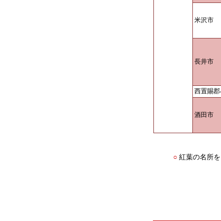
米沢市
長井市
西置賜郡
酒田市
紅葉の名所を
○