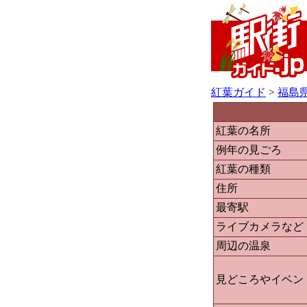
紅葉ガイド
>
福島
紅葉の名所
例年の見ごろ
紅葉の種類
住所
最寄駅
ライブカメラなど
周辺の温泉
見どころやイベン