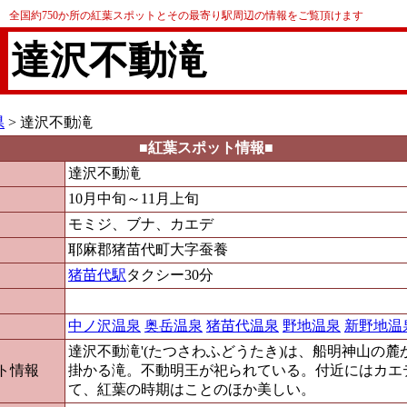
全国約750か所の紅葉スポットとその最寄り駅周辺の情報をご覧頂けます
達沢不動滝
県
> 達沢不動滝
■紅葉スポット情報■
達沢不動滝
10月中旬～11月上旬
モミジ、ブナ、カエデ
耶麻郡猪苗代町大字蚕養
猪苗代駅
タクシー30分
中ノ沢温泉
奥岳温泉
猪苗代温泉
野地温泉
新野地温
達沢不動滝'(たつさわふどうたき)は、船明神山の
ト情報
掛かる滝。不動明王が祀られている。付近にはカエ
て、紅葉の時期はことのほか美しい。