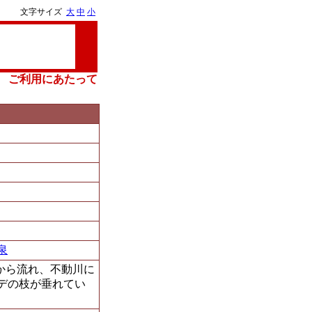
文字サイズ
大
中
小
ご利用にあたって
泉
麓から流れ、不動川に
デの枝が垂れてい