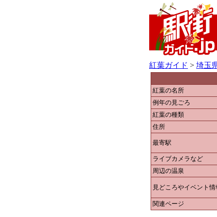
紅葉ガイド
>
埼玉
紅葉の名所
例年の見ごろ
紅葉の種類
住所
最寄駅
ライブカメラなど
周辺の温泉
見どころやイベント情
関連ページ