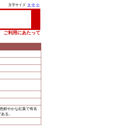
文字サイズ
大
中
小
ご利用にあたって
、色鮮やかな紅葉で有名
である。