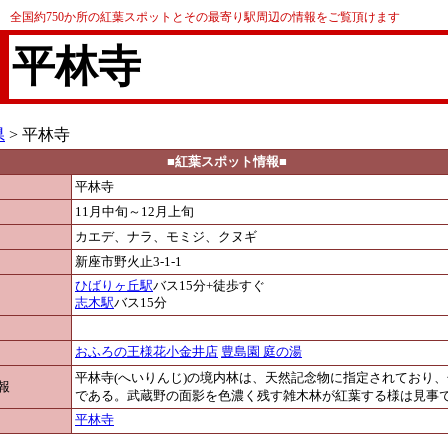
全国約750か所の紅葉スポットとその最寄り駅周辺の情報をご覧頂けます
平林寺
県
> 平林寺
■紅葉スポット情報■
平林寺
11月中旬～12月上旬
カエデ、ナラ、モミジ、クヌギ
新座市野火止3-1-1
ひばりヶ丘駅
バス15分+徒歩すぐ
志木駅
バス15分
おふろの王様花小金井店
豊島園 庭の湯
平林寺(へいりんじ)の境内林は、天然記念物に指定されており
報
である。武蔵野の面影を色濃く残す雑木林が紅葉する様は見事
平林寺