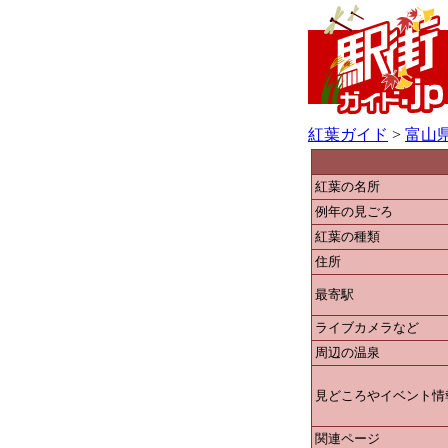
紅葉ガイド
>
富山
紅葉の名所
例年の見ごろ
紅葉の種類
住所
最寄駅
ライブカメラなど
周辺の温泉
見どころやイベント情
関連ページ