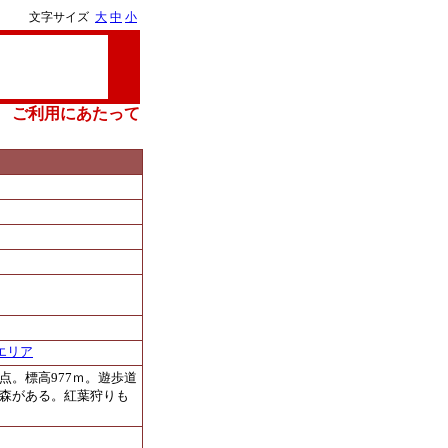
文字サイズ
大
中
小
ご利用にあたって
エリア
点。標高977ｍ。遊歩道
な森がある。紅葉狩りも