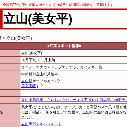
全国約750か所の紅葉スポットとその最寄り駅周辺の情報をご覧頂けます
立山(美女平)
県
> 立山(美女平)
■紅葉スポット情報■
立山(美女平)
10月下旬～11月上旬
カエデ、ナナカマド、ブナ、ナラ、カバノキ、他
中新川郡立山町芦峅寺
立山駅
ケーブルカー7分
美女平駅
すぐ
立山山麓温泉 らいちょうバレーエリア
立山山麓温泉 極楽坂
美女平(びじょだいら)は、ケーブルカーと高原バスの乗り継ぎ地
報
には、樹齢200年を経たブナの巨木、立山杉の生い茂る緑豊か
楽しい。
立山黒部アルペンルート