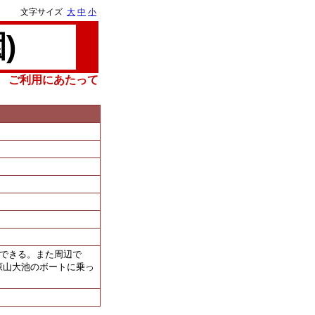
文字サイズ
大
中
小
)
ご利用にあたって
喫できる。また周辺で
原山大池のボートに乗っ