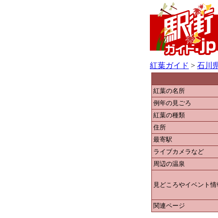
紅葉ガイド
>
石川
紅葉の名所
例年の見ごろ
紅葉の種類
住所
最寄駅
ライブカメラなど
周辺の温泉
見どころやイベント情
関連ページ