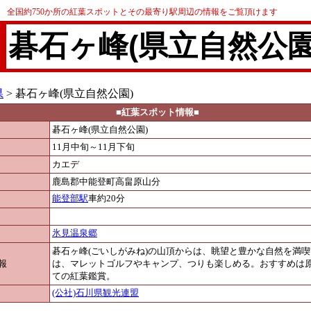
全国約750か所の紅葉スポットとその最寄り駅周辺の情報をご覧頂けます
碁石ヶ峰(県立自然公園
県
> 碁石ヶ峰(県立自然公園)
■紅葉スポット情報■
碁石ヶ峰(県立自然公園)
11月中旬～11月下旬
カエデ
鹿島郡中能登町高畠原山分
能登部駅
車約20分
氷見温泉郷
碁石ヶ峰(ごいしがみね)の山頂からは、眺望と豊かな自然を満
報
は、マレットゴルフやキャンプ、つりも楽しめる。おすすめは
ての紅葉鑑賞。
(公社)石川県観光連盟