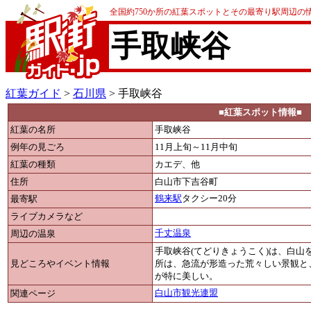
全国約750か所の紅葉スポットとその最寄り駅周辺の
手取峡谷
紅葉ガイド
>
石川県
> 手取峡谷
■紅葉スポット情報■
紅葉の名所
手取峡谷
例年の見ごろ
11月上旬～11月中旬
紅葉の種類
カエデ、他
住所
白山市下吉谷町
最寄駅
鶴来駅
タクシー20分
ライブカメラなど
周辺の温泉
千丈温泉
手取峡谷(てどりきょうこく)は、白
見どころやイベント情報
所は、急流が形造った荒々しい景観と
が特に美しい。
関連ページ
白山市観光連盟