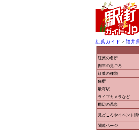
紅葉ガイド
>
福井
紅葉の名所
例年の見ごろ
紅葉の種類
住所
最寄駅
ライブカメラなど
周辺の温泉
見どころやイベント情
関連ページ