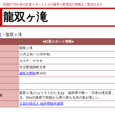
全国約750か所の紅葉スポットとその最寄り駅周辺の情報をご覧頂けます
龍双ヶ滝
県
> 龍双ヶ滝
■紅葉スポット情報■
龍双ヶ滝
11月上旬～11月中旬
カエデ、ケヤキ
今立郡池田町大本
越前大野駅
車30分
龍双ヶ滝(りゅうそうがたき)は、福井県で唯一「日本の滝百選
報
る。60mの落差で岩肌から滑り落ちる水の姿が美しい。
公益社団法人 福井県観光連盟