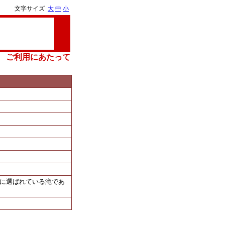
文字サイズ
大
中
小
ご利用にあたって
」に選ばれている滝であ