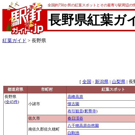
全国約750か所の紅葉スポットとその最寄り駅周辺の
長野県紅葉ガ
紅葉ガイド
> 長野県
[
:
|
| 長
全国
新潟県
山梨県
都道府県
市町村
紅葉スポット
長野県
高峰高原
(
全45件
)
小諸市
懐古園
布引観音(釈尊寺)
佐久市
春日渓谷
八千穂高原自然園
南佐久郡佐久穂町
白駒池