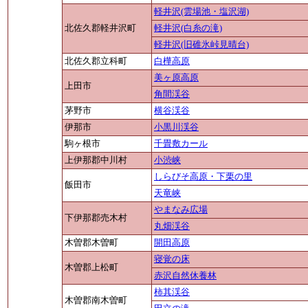
軽井沢(雲場池・塩沢湖)
北佐久郡軽井沢町
軽井沢(白糸の滝)
軽井沢(旧碓氷峠見晴台)
北佐久郡立科町
白樺高原
美ヶ原高原
上田市
角間渓谷
茅野市
横谷渓谷
伊那市
小黒川渓谷
駒ヶ根市
千畳敷カール
上伊那郡中川村
小渋峡
しらびそ高原・下栗の里
飯田市
天竜峡
やまなみ広場
下伊那郡売木村
丸畑渓谷
木曽郡木曽町
開田高原
寝覚の床
木曽郡上松町
赤沢自然休養林
柿其渓谷
木曽郡南木曽町