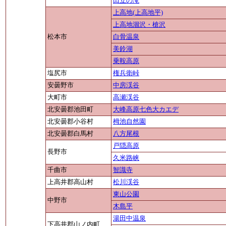
田立の滝
上高地(上高地平)
上高地涸沢・槍沢
松本市
白骨温泉
美鈴湖
乗鞍高原
塩尻市
権兵衛峠
安曇野市
中房渓谷
大町市
高瀬渓谷
北安曇郡池田町
大峰高原七色大カエデ
北安曇郡小谷村
栂池自然園
北安曇郡白馬村
八方尾根
戸隠高原
長野市
久米路峡
千曲市
智識寺
上高井郡高山村
松川渓谷
東山公園
中野市
木島平
湯田中温泉
下高井郡山ノ内町