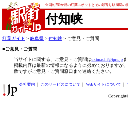
全国約750か所の紅葉スポットとその最寄り駅周辺の
付知峡
紅葉ガイド
>
岐阜県
>
付知峡
> ご意見・ご質問
■ご意見・ご質問
当サイトに関する、ご意見・ご質問は
ekimachi@jprs.jp
ま
掲載内容は最新の情報になるように努めておりますが、
数ですがご意見・ご質問窓口まで連絡ください。
会社案内
｜
このサービスについて
｜
Webサイトについて
｜
Copyright©