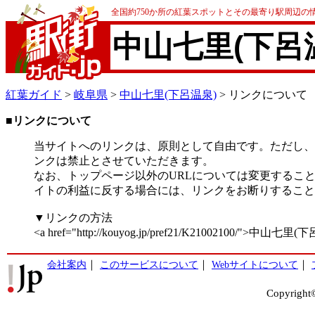
全国約750か所の紅葉スポットとその最寄り駅周辺の
中山七里(下呂
紅葉ガイド
>
岐阜県
>
中山七里(下呂温泉)
> リンクについて
■リンクについて
当サイトへのリンクは、原則として自由です。ただし、
ンクは禁止とさせていただきます。
なお、トップページ以外のURLについては変更するこ
イトの利益に反する場合には、リンクをお断りすること
▼リンクの方法
<a href="http://kouyog.jp/pref21/K21002100/">中山七里
会社案内
｜
このサービスについて
｜
Webサイトについて
｜
Copyright©