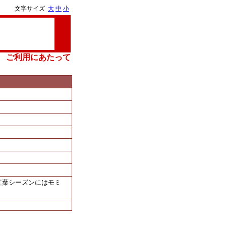
文字サイズ
大
中
小
ご利用にあたって
紅葉シーズンにはモミ