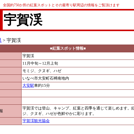
全国約750か所の紅葉スポットとその最寄り駅周辺の情報をご覧頂けます
宇賀渓
県
> 宇賀渓
■紅葉スポット情報■
宇賀渓
11月中旬～12月上旬
モミジ、クヌギ、ハゼ
いなべ市大安町石榑南地内
大安駅
車約15分
宇賀渓では登山、キャンプ、紅葉と四季を通じて楽しめます。
報
ジ、クヌギ、ハゼが色鮮やかに彩ります。
宇賀渓観光協会