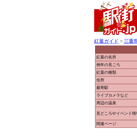
紅葉ガイド
>
三重
紅葉の名所
例年の見ごろ
紅葉の種類
住所
最寄駅
ライブカメラなど
周辺の温泉
見どころやイベント情
関連ページ