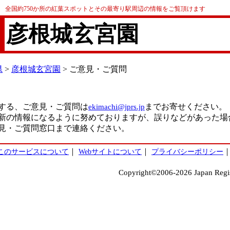
全国約750か所の紅葉スポットとその最寄り駅周辺の情報をご覧頂けます
彦根城玄宮園
県
>
彦根城玄宮園
> ご意見・ご質問
する、ご意見・ご質問は
ekimachi@jprs.jp
までお寄せください。
新の情報になるように努めておりますが、誤りなどがあった場
見・ご質問窓口まで連絡ください。
このサービスについて
｜
Webサイトについて
｜
プライバシーポリシー
Copyright©2006-2026 Japan Regist