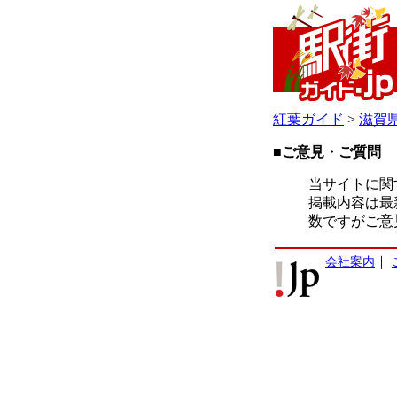
紅葉ガイド
>
滋賀
■ご意見・ご質問
当サイトに関
掲載内容は最
数ですがご意
会社案内
｜