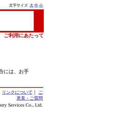
文字サイズ
大
中
小
ご利用にあたって
合には、お手
｜
リンクについて
｜
ご
意見・ご質問
ry Services Co., Ltd.