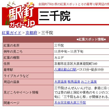
全国約750か所の紅葉スポットとその最寄り駅周辺の
三千院
紅葉ガイド
>
京都府
> 三千院
■紅葉スポット情報■
紅葉の名所
三千院
例年の見ごろ
11月中旬～11月下旬
紅葉の種類
カエデ
住所
京都市左京区大原来迎院町540
最寄駅
八瀬比叡山口駅
バス15分+徒歩10分
ライブカメラなど
周辺の温泉
大原温泉
鞍馬温泉
おごと温泉
三千院(さんぜんいん)では、参道に
見どころやイベント情報
では苔の緑と深紅や黄色のモミジのコン
旬に「三千院もみじ祭」が開催される
関連ページ
天台宗京都大原三千院