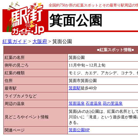
全国約750か所の紅葉スポットとその最寄り駅周辺の
箕面公園
紅葉ガイド
>
大阪府
> 箕面公園
■紅葉スポット情報■
紅葉の名所
箕面公園
例年の見ごろ
11月中旬～12月上旬
紅葉の種類
モミジ、カエデ、アカシデ、コナラ、
住所
箕面市箕面公園
最寄駅
箕面駅
徒歩40分
ライブカメラなど
周辺の温泉
箕面温泉
石道温泉
花の里温泉
箕面(みのお)公園は、紅葉の名所とし
見どころやイベント情報
川沿いに「滝道」という遊歩道が整備
きる。
関連ページ
箕面公園HP