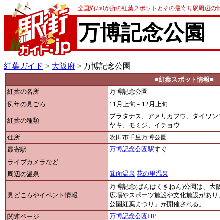
全国約750か所の紅葉スポットとその最寄り駅周辺の
万博記念公園
紅葉ガイド
>
大阪府
> 万博記念公園
■紅葉スポット情報■
紅葉の名所
万博記念公園
例年の見ごろ
11月上旬～12月上旬
プラタナス、アメリカフウ、タイワン
紅葉の種類
ヤキ、モミジ、イチョウ
住所
吹田市千里万博公園
最寄駅
万博記念公園駅
すぐ
ライブカメラなど
周辺の温泉
箕面温泉
花の里温泉
万博記念(ばんぱくきねん)公園は、
見どころやイベント情報
広場やスポーツ施設や文化施設があり
公園紅葉まつり」が開催される。
関連ページ
万博記念公園HP