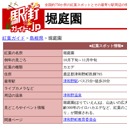
全国約750か所の紅葉スポットとその最寄り駅周辺の
堀庭園
紅葉ガイド
>
島根県
> 堀庭園
■紅葉スポット情報■
紅葉の名所
堀庭園
例年の見ごろ
10月下旬～11月中旬
紅葉の種類
カエデ
住所
鹿足郡津和野町邑輝795
最寄駅
津和野駅
バス25分+徒歩20分
ライブカメラなど
周辺の温泉
津和野温泉
堀庭園(ほりていえん)は、山あいの
見どころやイベント情報
齢300年のイロハカエデなど、紅葉の
り」が開催される。
関連ページ
津和野町教育委員会