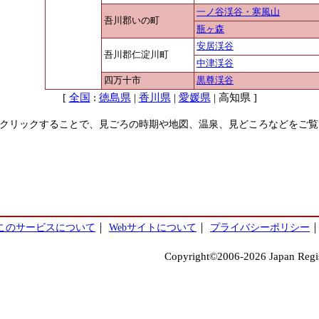
一ノ谷渓谷・寒風山
吾川郡いの町
瓶ヶ森
安居渓谷
吾川郡仁淀川町
中津渓谷
四万十市
黒尊渓谷
[
:
|
|
| 高知県 ]
全国
徳島県
香川県
愛媛県
クリックすることで、見ごろの時期や地図、温泉、見どころなどをご覧
このサービスについて
｜
Webサイトについて
｜
プライバシーポリシー
Copyright©2006-2026 Japan Regist