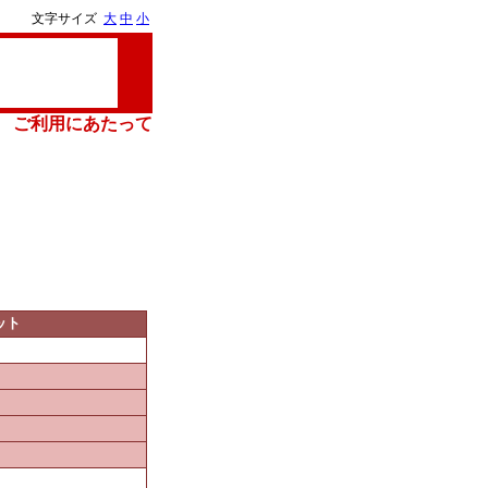
文字サイズ
大
中
小
ご利用にあたって
ット