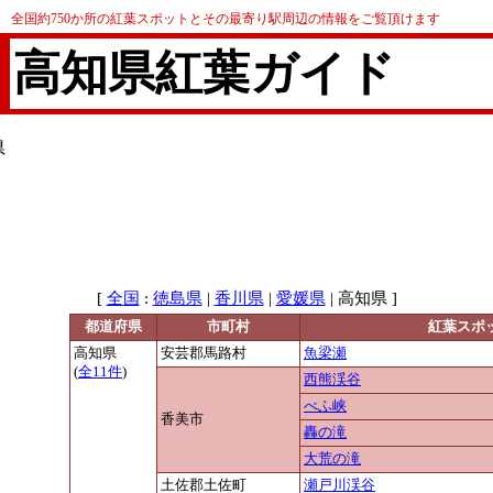
全国約750か所の紅葉スポットとその最寄り駅周辺の情報をご覧頂けます
高知県紅葉ガイド
県
[
:
|
|
| 高知県 ]
全国
徳島県
香川県
愛媛県
都道府県
市町村
紅葉スポ
高知県
安芸郡馬路村
魚梁瀬
(
全11件
)
西熊渓谷
べふ峡
香美市
轟の滝
大荒の滝
土佐郡土佐町
瀬戸川渓谷