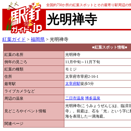
全国約750か所の紅葉スポットとその最寄り駅周辺の
光明禅寺
紅葉ガイド
>
福岡県
> 光明禅寺
■紅葉スポット情報■
紅葉の名所
光明禅寺
例年の見ごろ
11月中旬～11月下旬
紅葉の種類
モミジ
住所
太宰府市宰府2-16-1
最寄駅
太宰府駅
徒歩5分
ライブカメラなど
周辺の温泉
二日市温泉
博多温泉
光明禅寺(こうみょうぜんじ)は、臨
見どころやイベント情報
寺」。前庭は、石を「光」という字に
海を表現した一滴海庭。
関連ページ