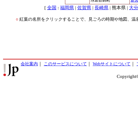
球磨郡錦町
新
[
:
|
|
| 熊本県 |
全国
福岡県
佐賀県
長崎県
大
紅葉の名所をクリックすることで、見ごろの時期や地図、温
○
会社案内
｜
このサービスについて
｜
Webサイトについて
｜
Copyright©