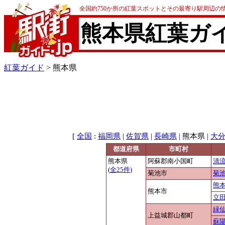
全国約750か所の紅葉スポットとその最寄り駅周辺の
熊本県紅葉ガ
紅葉ガイド
> 熊本県
[
:
|
|
| 熊本県 |
全国
福岡県
佐賀県
長崎県
大
都道府県
市町村
熊本県
阿蘇郡南小国町
清
(
全25件
)
菊池市
菊
熊
熊本市
立
緑
上益城郡山都町
蘇