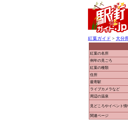
紅葉ガイド
>
大分
紅葉の名所
例年の見ごろ
紅葉の種類
住所
最寄駅
ライブカメラなど
周辺の温泉
見どころやイベント情
関連ページ