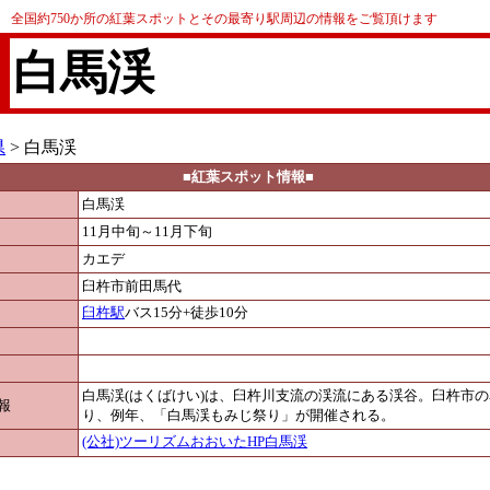
全国約750か所の紅葉スポットとその最寄り駅周辺の情報をご覧頂けます
白馬渓
県
> 白馬渓
■紅葉スポット情報■
白馬渓
11月中旬～11月下旬
カエデ
臼杵市前田馬代
臼杵駅
バス15分+徒歩10分
白馬渓(はくばけい)は、臼杵川支流の渓流にある渓谷。臼杵市
報
り、例年、「白馬渓もみじ祭り」が開催される。
(公社)ツーリズムおおいたHP白馬渓