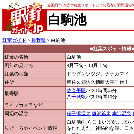
全国約750か所の紅葉スポットとその最寄り駅周辺の
白駒池
紅葉ガイド
>
長野県
> 白駒池
■紅葉スポット情報
紅葉の名所
白駒池
例年の見ごろ
9月下旬～10月上旬
紅葉の種類
ドウダンツツジ、ナナカマド、
住所
南佐久郡佐久穂町大字千代里
佐久平駅
バス1時間45分
最寄駅
八千穂駅
バス1時間10分
ライブカメラなど
周辺の温泉
稲子湯温泉
唐沢鉱泉
本沢温泉
白駒池(しらこまいけ)は、北
見どころやイベント情報
をたたえた、神秘的な湖。日本